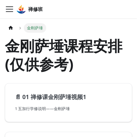
禅修班
金刚萨埵
金刚萨埵课程安排
(仅供参考)
📄️
01 禅修课金刚萨埵视频1
1 五加行学修说明——金刚萨埵