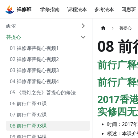
禅修班
禅修班
学修指南
课程法本
参考法本
闻思班
皈依
菩提心
菩提心
08 
01 禅修课菩提心视频1
02 禅修课菩提心视频2
前行广释
03 禅修课菩提心视频3
前行广释
04 禅修课菩提心视频4
05 《慧灯之光》菩提心的修法
2017
06 前行广释91课
实修四无
07 前行广释92课
时间：2017年
08 前行广释93课
概述：本课介
09 前行广释94课