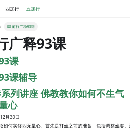
四加行
五加行
08 前行广释93课
前行广释93课
93课
93课辅导
香港系列讲座 佛教教你如何不生气
量心
12月30日
绍如何实修四无量心。首先是打坐之前的准备，包括调整坐姿、