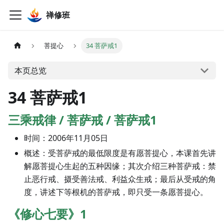
禅修班
菩提心
34 菩萨戒1
本页总览
34 菩萨戒1
三乘戒律 / 菩萨戒 / 菩萨戒1
时间：2006年11月05日
概述：受菩萨戒的最低限度是有愿菩提心，本课首先讲
解愿菩提心生起的五种因缘；其次介绍三种菩萨戒：禁
止恶行戒、摄受善法戒、利益众生戒；最后从受戒的角
度，讲述下等根机的菩萨戒，即只受一条愿菩提心。
《修心七要》1